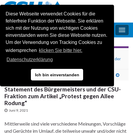
Diese Webseite verwendet Cookies für die
fehlerfreie Funktion der Webseite. Sie erklären
sich mit der Nutzung von wichtigen Cookies
CSU-Ortsverband Oberschleissheim
Navi
einverstanden wenn Sie diese Webseite nutzen.
umsc
Um der Verwendung von Tracking Cookies zu
widersprechen
klicken Sie bitte hier.
1 Jahr im Amt – in außergewöhnlichen Zeiten:
Bürgermeister Markus Böck beim digitalen Stammtisch der
Datenschutzerklärung
Jungen Union am 6. Mai
Ich bin einverstanden
Junge Union Oberschleißheim: Wechsel an der Spitze
Statement des Bürgermeisters und der CSU-
Fraktion zum Artikel „Protest gegen Allee
Rodung“
Juni 9, 2021
Mittlerweile sind viele verschiedene Meinungen, Vorschläge
und Gerüchte im Umlauf, die teilweise unwahr und/oder nicht