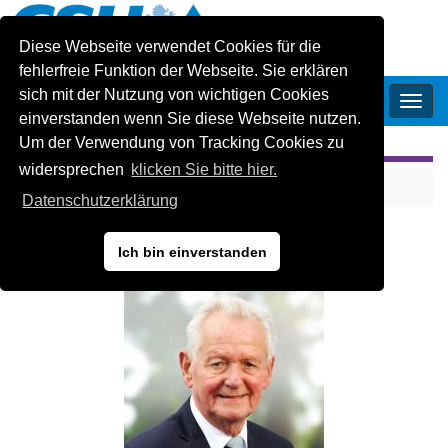
Diese Webseite verwendet Cookies für die
fehlerfreie Funktion der Webseite. Sie erklären
sich mit der Nutzung von wichtigen Cookies
CSU-Ortsverband Oberschleissheim
Navi
einverstanden wenn Sie diese Webseite nutzen.
umsc
Um der Verwendung von Tracking Cookies zu
widersprechen
klicken Sie bitte hier.
Zurück zu
Gemeinderat
Datenschutzerklärung
Peter Benthues
Ich bin einverstanden