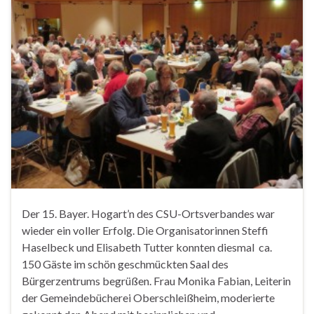
Der 15. Bayer. Hogart’n des CSU-Ortsverbandes war
wieder ein voller Erfolg. Die Organisatorinnen Steffi
Haselbeck und Elisabeth Tutter konnten diesmal ca.
150 Gäste im schön geschmückten Saal des
Bürgerzentrums begrüßen. Frau Monika Fabian, Leiterin
der Gemeindebücherei Oberschleißheim, moderierte