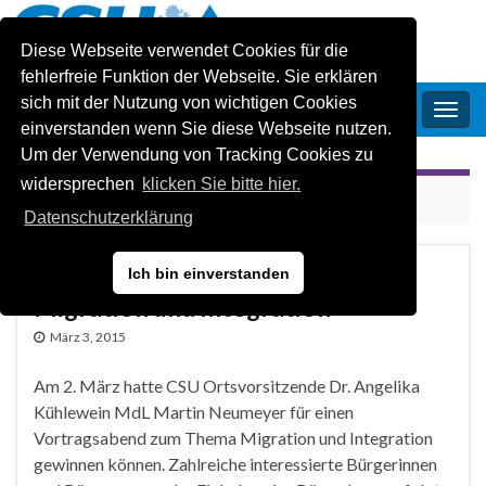
Diese Webseite verwendet Cookies für die
fehlerfreie Funktion der Webseite. Sie erklären
sich mit der Nutzung von wichtigen Cookies
CSU-Ortsverband Oberschleissheim
Navi
einverstanden wenn Sie diese Webseite nutzen.
umsc
Um der Verwendung von Tracking Cookies zu
widersprechen
klicken Sie bitte hier.
KATEGORIE:
UNCATEGORIZED
Datenschutzerklärung
Vortragsabend zum Thema
Ich bin einverstanden
Migration und Integration
März 3, 2015
Am 2. März hatte CSU Ortsvorsitzende Dr. Angelika
Kühlewein MdL Martin Neumeyer für einen
Vortragsabend zum Thema Migration und Integration
gewinnen können. Zahlreiche interessierte Bürgerinnen